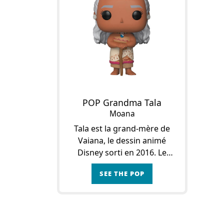
POP Grandma Tala
Moana
Tala est la grand-mère de
Vaiana, le dessin animé
Disney sorti en 2016. Le
dessin animé s’inspire de la
SEE THE POP
légende selon laquelle la
création des îles de la
Polynésie est l’oeuvre de la
déess