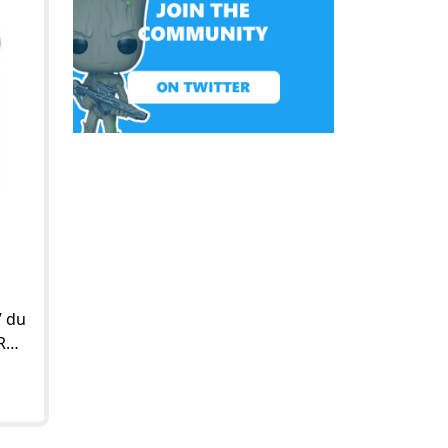
” du
Roi
on
oire
mba