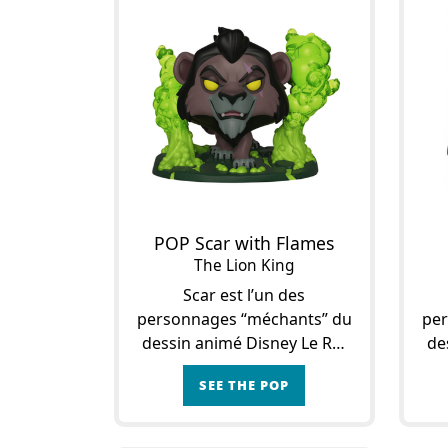
POP Scar with Flames
The Lion King
Scar est l’un des
personnages “méchants” du
per
dessin animé Disney Le Roi
de
Lion, sorti en 1994.Au début
L
SEE THE POP
de ce dessin animé, tous les
animaux célèbrent la
gra
naissance du futur roi,
d’