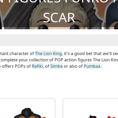
SCAR
rtant character of
The Lion King
, it's a good bet that we'll s
o complete your collection of POP action figures The Lion Kin
o offers POPs of
Rafiki
, of
Simba
or also of
Pumbaa
.