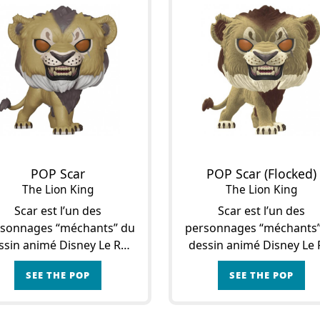
POP Scar
POP Scar (Flocked)
The Lion King
The Lion King
Scar est l’un des
Scar est l’un des
sonnages “méchants” du
personnages “méchants
ssin animé Disney Le Roi
dessin animé Disney Le 
ion. Ce film d’animation
Lion. Ce film d’animati
SEE THE POP
SEE THE POP
avec ses musiques
avec ses musiques
ndioses raconte l’histoire
grandioses raconte l’hist
un jeune lionceau, Simba
d’un jeune lionceau, Si