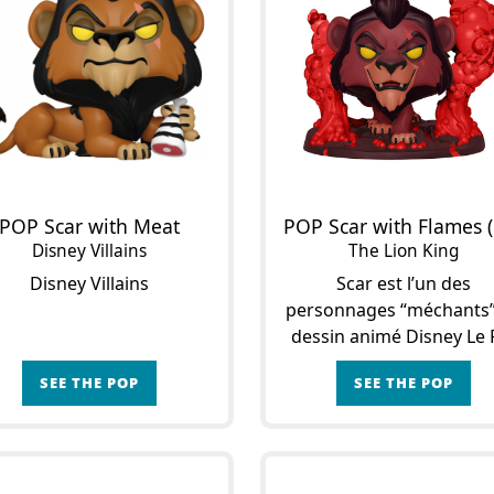
POP Scar with Meat
Disney Villains
The Lion King
Disney Villains
Scar est l’un des
personnages “méchants
dessin animé Disney Le 
Lion, sorti en 1994. L’hist
SEE THE POP
SEE THE POP
se déroule sur la Terre 
Lions, où règne Mufasa,
frère aîné de Scar. Au 