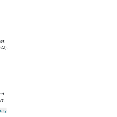
ast
22).
nd.
rs.
gory