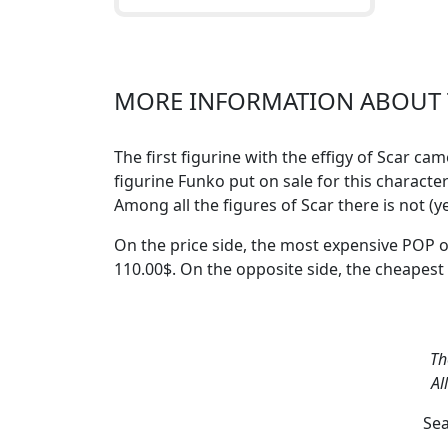
Terre des Lions, où règne le
roi Mufasa, frère de Scar.
Très int
MORE INFORMATION ABOUT T
The first figurine with the effigy of Scar ca
figurine Funko put on sale for this character
Among all the figures of Scar
there is not (
On the price side, the
most expensive POP o
110.00$. On the opposite side, the
cheapest
Th
Al
Sea