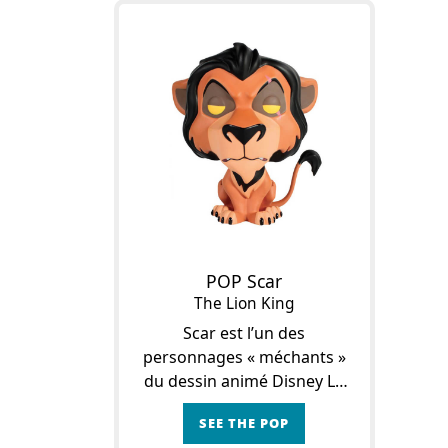
Simba, fils de
POP Scar
The Lion King
Scar est l’un des
personnages « méchants »
du dessin animé Disney Le
Roi Lion, sorti en 1994.
SEE THE POP
L’histoire se déroule sur la