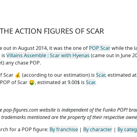
HE ACTION FIGURES OF SCAR
me out in August 2014, it was the one of
POP Scar
while the l
 is
Villains Assemble : Scar with Hyenas
(came out in June 20
yet) any chase POP
.
f Scar
💰 (according to our estimation) is
Scar
, estimated at
 POP of Scar
🤑, estimated at 9.00$ is
Scar
.
e pop-figures.com website is independent of the Funko POP! bra
l trademarks mentioned are the property of their respective owne
rch for a POP figure:
By franchise
|
By character
|
By cate